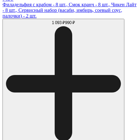
Филадельфия с крабом - 8 шт., Смок кранч - 8 шт., Чикен Лайт
- 8 шт., Сервисный набор (васаби, имбирь, соевый соус,
палочки) - 2 шт.
1 093 ₽
990 ₽