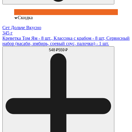
Скидка
Сет Дольче Вкусно
345 г
Креветка Том Ям - 8 шт., Классика с крабом - 8 шт, Сервисный
набор (васаби, имбирь, соевый соус, палочки) - 1 шт.
548 ₽
559 ₽