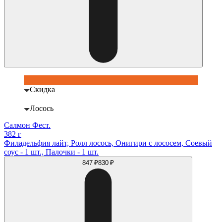
Скидка
Лосось
Салмон Фест.
382 г
Филадельфия лайт, Ролл лосось, Онигири с лососем, Соевый
соус - 1 шт., Палочки - 1 шт.
847 ₽
830 ₽