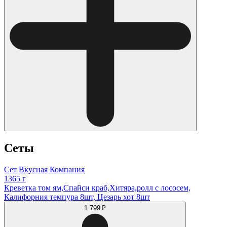
Сеты
Сет Вкусная Компания
1365 г
Креветка том ям,Спайси краб,Хитяра,ролл с лососем,
Калифорния темпура 8шт, Цезарь хот 8шт
1 799 ₽