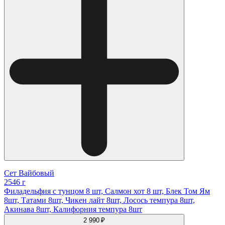
Сет Вайбовый
2546 г
Филадельфия с тунцом 8 шт, Салмон хот 8 шт, Блек Том Ям
8шт, Татами 8шт, Чикен лайт 8шт, Лосось темпура 8шт,
Акинава 8шт, Калифорния темпура 8шт
2 990 ₽