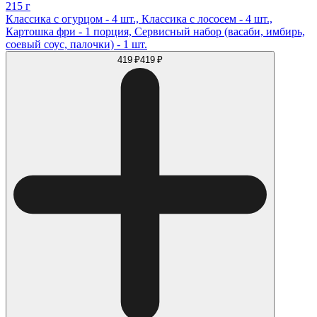
215 г
Классика с огурцом - 4 шт., Классика с лососем - 4 шт.,
Картошка фри - 1 порция, Сервисный набор (васаби, имбирь,
соевый соус, палочки) - 1 шт.
419 ₽
419 ₽