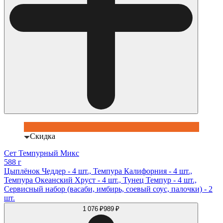
Скидка
Сет Темпурный Микс
588 г
Цыплёнок Чеддер - 4 шт., Темпура Калифорния - 4 шт.,
Темпура Океанский Хруст - 4 шт., Тунец Темпур - 4 шт.,
Сервисный набор (васаби, имбирь, соевый соус, палочки) - 2
шт.
1 076 ₽
989 ₽