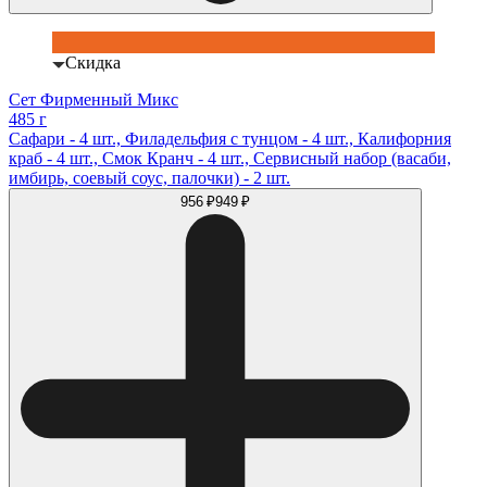
Скидка
Сет Фирменный Микс
485 г
Сафари - 4 шт., Филадельфия с тунцом - 4 шт., Калифорния
краб - 4 шт., Смок Кранч - 4 шт., Сервисный набор (васаби,
имбирь, соевый соус, палочки) - 2 шт.
956 ₽
949 ₽