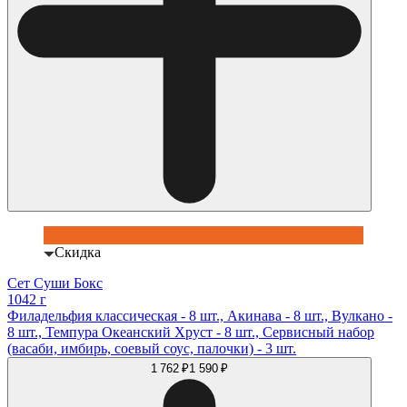
Скидка
Сет Суши Бокс
1042 г
Филадельфия классическая - 8 шт., Акинава - 8 шт., Вулкано -
8 шт., Темпура Океанский Хруст - 8 шт., Сервисный набор
(васаби, имбирь, соевый соус, палочки) - 3 шт.
1 762 ₽
1 590 ₽