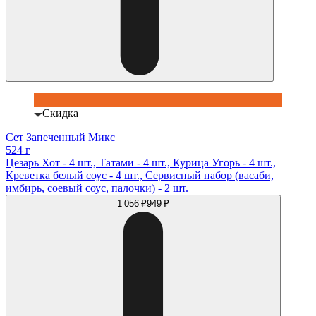
Скидка
Сет Запеченный Микс
524 г
Цезарь Хот - 4 шт., Татами - 4 шт., Курица Угорь - 4 шт.,
Креветка белый соус - 4 шт., Сервисный набор (васаби,
имбирь, соевый соус, палочки) - 2 шт.
1 056 ₽
949 ₽